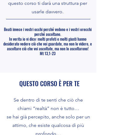
questo corso ti darà una struttura per
usarle davvero.
Beati invece i vostri occhi perché vedono e i vostri orecchi
perché ascoltano.
In verita io vi dico: molti profeti e molti giusti hanno
desiderato vedere ciò che voi guardate, ma non lo videro, e
ascoltare ciò che voi ascoltate, ma non lo ascoltarono!
Mt 13,1-23
QUESTO CORSO È PER TE
Se dentro di te senti che ciò che
chiami “realtà” non è tutto…
se hai già percepito, anche solo per un
attimo, che esiste qualcosa di più
profondo…