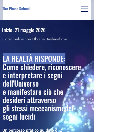
The Phase School
Inizio: 21 maggio 2026
Corso online con Oksana Bashmakova
LA REALTÀ RISPONDE:
Come chiedere, riconoscere
e interpretare i segni
dell'Universo
e manifestare ciò che
desideri attraverso
gli stessi meccanismi dei
sogni lucidi
Un percorso pratico guidato di 2