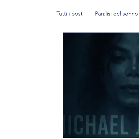
Tutti i post
Paralisi del sonno
Karma | La Legge di Causa-E
Come gestire lo spazio dei 
Il potere del subconscio
risveglio spirituale
Risve
Ricerca sulle esperienze ex