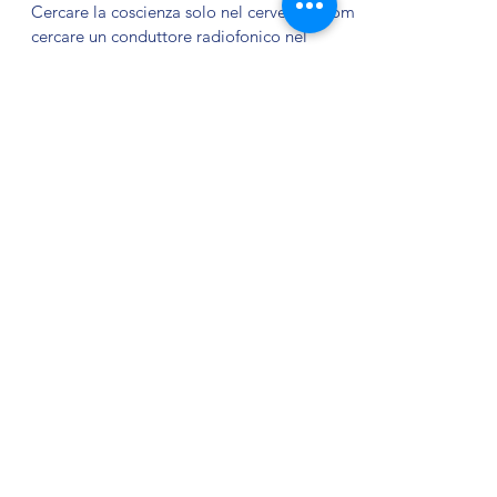
Cosa sono i sogni lucidi, le OBE
(viaggi astrali) e la telepatia: come
la nostra coscienza interagisce con
lo spazio metafisico
Cercare la coscienza solo nel cervello è come
cercare un conduttore radiofonico nel
ricevitore radio.