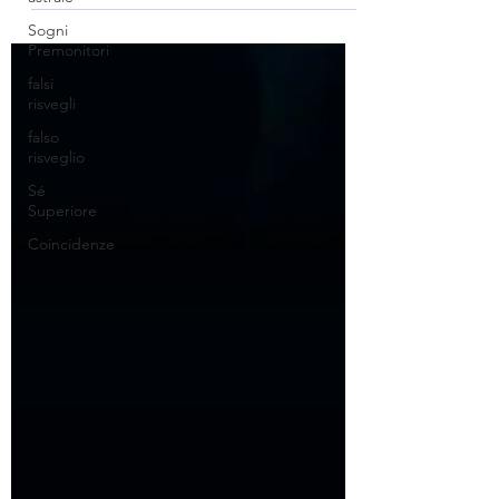
che non ci sia una via di ritorno
Sogni
Premonitori
falsi
risvegli
falso
risveglio
Sé
Superiore
Coincidenze