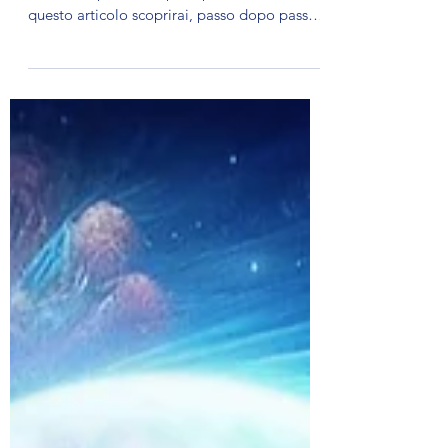
questo stato per uscire fuori dal
corpo
La paralisi del sonno non è pericolosa, ma
senza comprensione può spaventare. In
questo articolo scoprirai, passo dopo passo,
come uscire da questo stato invece di
combatterlo e come trasformarlo in un
possibile accesso all’esperienza fuori dal
corpo.