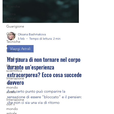
Ricerche
Entità
Astrali
Guarigione
Guide
Tecniche
e
Oksana Bashmakova
Metodi
5 feb
Tempo di lettura: 2 min
Telepatia
Viaggi Astrali
Ricerca
Hai paura di non tornare nel corpo
scientifica
durante un’esperienza
Interazione
con il
extracorporea? Ecco cosa succede
mondo
sottile
davvero
Interazione
A un certo punto può comparire la
con il
mondo
sensazione di essere “bloccato” e il pensiero
astrale