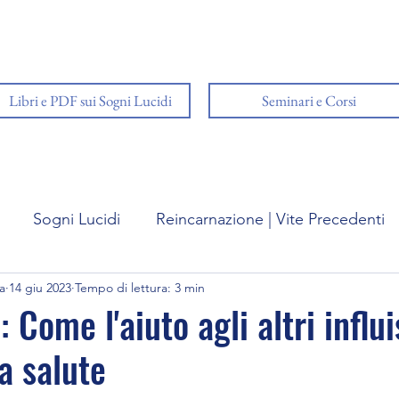
Libri e PDF sui Sogni Lucidi
Seminari e Corsi
Sogni Lucidi
Reincarnazione | Vite Precedenti
a
14 giu 2023
Tempo di lettura: 3 min
ffetto
Viaggi Astrali
Previsioni sul futuro
 Come l'aiuto agli altri influ
a salute
sogni
Esperienza di pre-morte | NDE
Il potere 