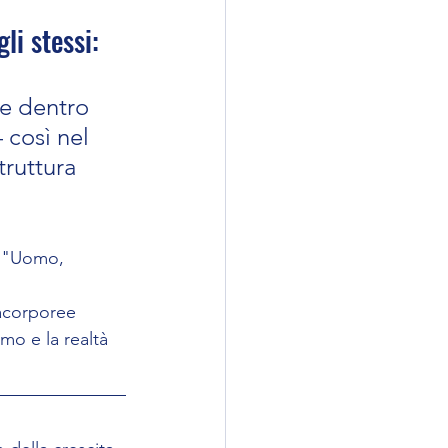
li stessi:
e dentro 
 così nel 
truttura 
: "Uomo, 
acorporee 
mo e la realtà 