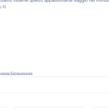
inuiamo insieme questo appassionante viaggio nel mondo 
 lì! 
rienze Extracorporee