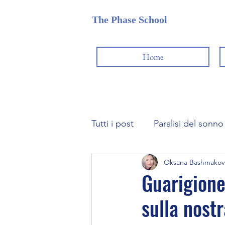
The Phase School
Home
Tutti i post
Paralisi del sonno
Oksana Bashmakov
Karma | La Legge di Causa-E
Guarigione:
sulla nostr
Come gestire lo spazio dei 