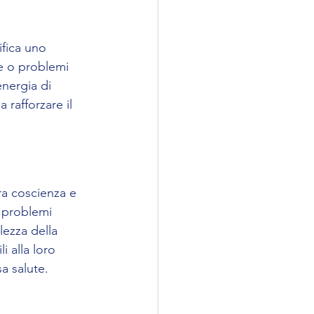
ifica uno 
ie o problemi 
nergia di 
 rafforzare il 
ra coscienza e 
 problemi 
ezza della 
i alla loro 
a salute.