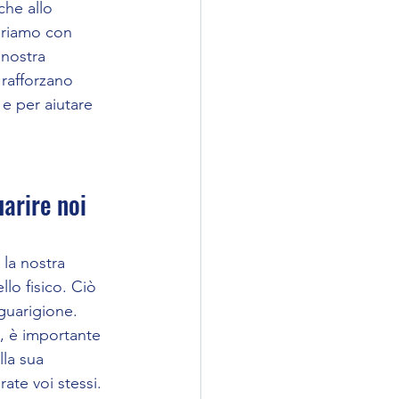
che allo 
voriamo con 
 nostra 
 rafforzano 
e per aiutare 
arire noi 
 la nostra 
lo fisico. Ciò 
guarigione. 
, è importante 
la sua 
rate voi stessi.