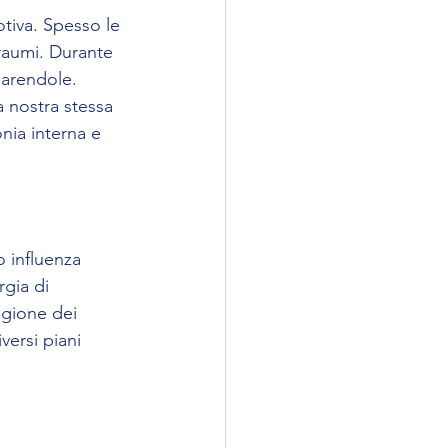
tiva. Spesso le 
traumi. Durante 
uarendole. 
a nostra stessa 
nia interna e 
 influenza 
rgia di 
igione dei 
versi piani 