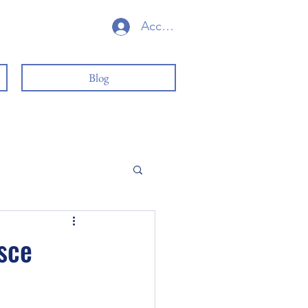
Accedi
Blog
isce
del subconscio