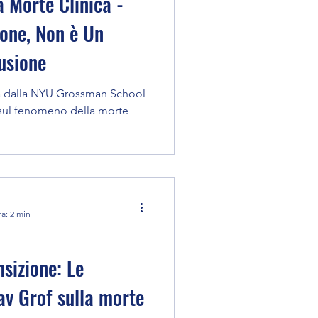
a Morte Clinica -
ione, Non è Un
lusione
a dalla NYU Grossman School
 sul fenomeno della morte
ra: 2 min
sizione: Le
av Grof sulla morte