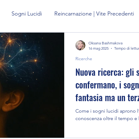
Sogni Lucidi
Reincarnazione | Vite Precedenti
ffetto
Viaggi Astrali
Previsioni sul futuro
Oksana Bashmakova
16 mag 2025
Tempo di lettu
Ricerche
sogni
Esperienza di pre-morte | NDE
Nuova ricerca: gli s
confermano, i sogn
Corpo onirico
Personaggi dei sogni
fantasia ma un terz
Come i sogni lucidi aprono 
glio spirituale
Esperienze Extracorporee
conoscenza oltre il tempo e 
tracorpo
I benefici delle esperienze extrac
OBE