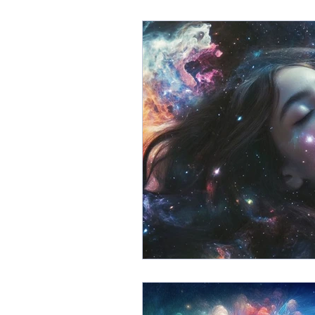
OBE - out of body experien
Ricerche
Entità Astrali
Telepatia
Ricerca scienti
Interazione con il mondo ast