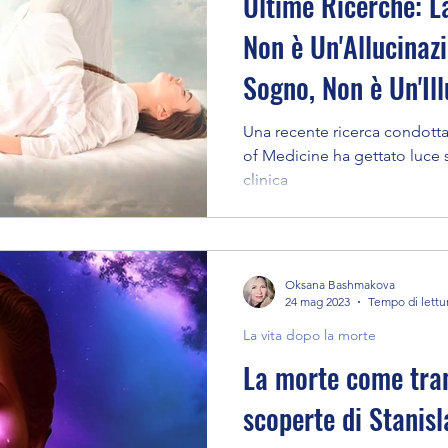
Ultime Ricerche: L
Non è Un'Allucinaz
Sogno, Non è Un'Il
Una recente ricerca condott
of Medicine ha gettato luce
clinica
Oksana Bashmakova
24 mag 2023
Tempo di lettu
La vita dopo la morte
La morte come tran
scoperte di Stanisl