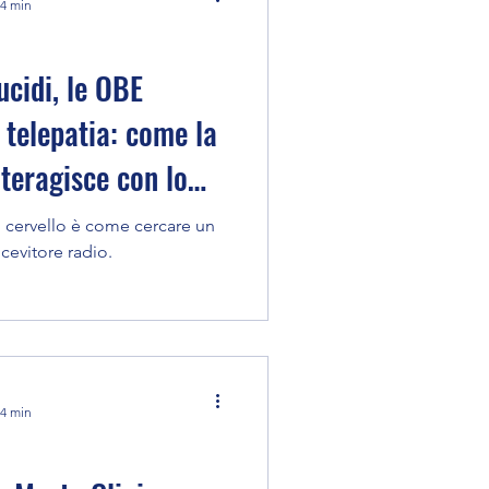
 4 min
ucidi, le OBE
a telepatia: come la
teragisce con lo
l cervello è come cercare un
cevitore radio.
 4 min