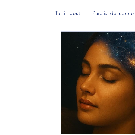
Tutti i post
Paralisi del sonno
Karma | La Legge di Causa-E
Come gestire lo spazio dei 
Il potere del subconscio
risveglio spirituale
Risve
Ricerca sulle esperienze ex