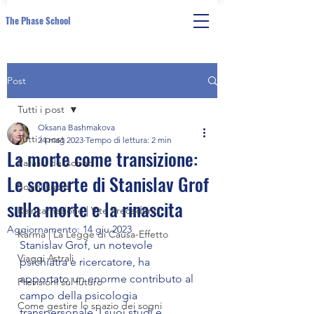
The Phase School
Post
Tutti i post
Oksana Bashmakova
Tutti i post
24 mag 2023
Tempo di lettura: 2 min
La morte come transizione:
Paralisi del sonno
Le scoperte di Stanislav Grof
Sogni Lucidi
sulla morte e la rinascita
Reincarnazione | Vite Precedenti
Aggiornamento:
14 giu 2023
Karma | La Legge di Causa-Effetto
Stanislav Grof, un notevole 
Viaggi Astrali
psichiatra e ricercatore, ha 
apportato un enorme contributo al 
Previsioni sul futuro
campo della psicologia 
Come gestire lo spazio dei sogni
transpersonale. I suoi studi e 