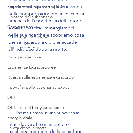
esperimenti aprono nuovi orizzonti 
Esperienza di pre-morte | NDE
nella comprensione della coscienza 
Il potere del subconscio
umana, dell'esperienza della morte 
Corpo onirico
e della rinascita. Immergiamoci 
nelle sue ricerche e scopriamo cosa 
Personaggi dei sogni
pensa riguardo a ciò che accade 
risveglio spirituale
all'individuo dopo la morte.
Risveglio spirituale
Esperienze Extracorporee
Ricerca sulle esperienze extracorpo
I benefici delle esperienze extrac
OBE
OBE - out of body experience
l'anima rinasce in una nuova realtà
Energia vitale
Stanislav Grof è un rispettato 
La vita dopo la morte
psichiatra, pioniere della psicologia 