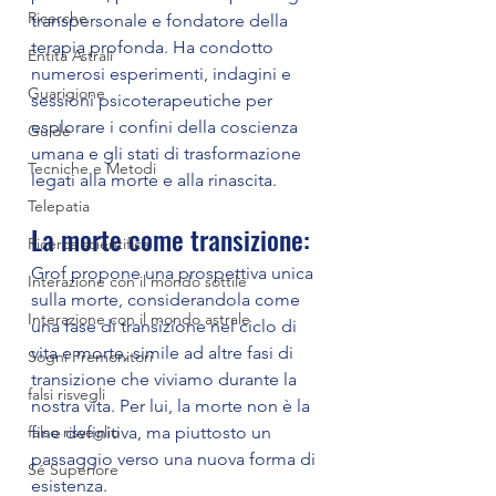
Ricerche
transpersonale e fondatore della 
terapia profonda. Ha condotto 
Entità Astrali
numerosi esperimenti, indagini e 
Guarigione
sessioni psicoterapeutiche per 
esplorare i confini della coscienza 
Guide
umana e gli stati di trasformazione 
Tecniche e Metodi
legati alla morte e alla rinascita.
Telepatia
La morte come transizione:
Ricerca scientifica
Grof propone una prospettiva unica 
Interazione con il mondo sottile
sulla morte, considerandola come 
Interazione con il mondo astrale
una fase di transizione nel ciclo di 
vita e morte, simile ad altre fasi di 
Sogni Premonitori
transizione che viviamo durante la 
falsi risvegli
nostra vita. Per lui, la morte non è la 
fine definitiva, ma piuttosto un 
falso risveglio
passaggio verso una nuova forma di 
Sé Superiore
esistenza.