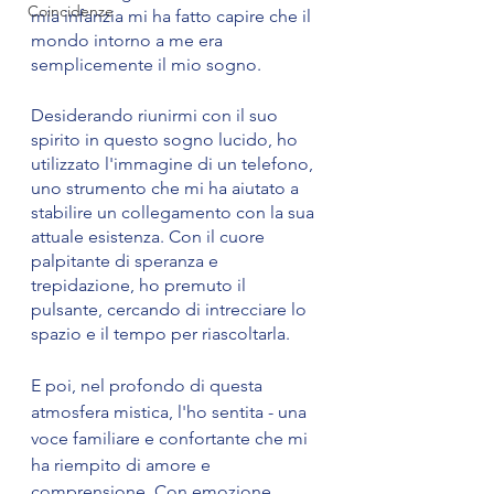
Coincidenze
mia infanzia mi ha fatto capire che il 
mondo intorno a me era 
semplicemente il mio sogno.
Desiderando riunirmi con il suo 
spirito in questo sogno lucido, ho 
utilizzato l'immagine di un telefono, 
uno strumento che mi ha aiutato a 
stabilire un collegamento con la sua 
attuale esistenza. Con il cuore 
palpitante di speranza e 
trepidazione, ho premuto il 
pulsante, cercando di intrecciare lo 
spazio e il tempo per riascoltarla.
E poi, nel profondo di questa 
atmosfera mistica, l'ho sentita - una 
voce familiare e confortante che mi 
ha riempito di amore e 
comprensione. Con emozione, 