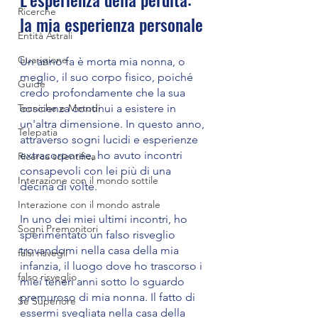
Ricerche
la mia esperienza personale
Entità Astrali
Guarigione
Un anno fa è morta mia nonna, o 
meglio, il suo corpo fisico, poiché 
Guide
credo profondamente che la sua 
coscienza continui a esistere in 
Tecniche e Metodi
un'altra dimensione. In questo anno, 
Telepatia
attraverso sogni lucidi e esperienze 
extracorporee, ho avuto incontri 
Ricerca scientifica
consapevoli con lei più di una 
Interazione con il mondo sottile
decina di volte.
Interazione con il mondo astrale
In uno dei miei ultimi incontri, ho 
Sogni Premonitori
sperimentato un falso risveglio 
trovandomi nella casa della mia 
falsi risvegli
infanzia, il luogo dove ho trascorso i 
falso risveglio
miei teneri anni sotto lo sguardo 
premuroso di mia nonna. Il fatto di 
Sé Superiore
essermi svegliata nella casa della 