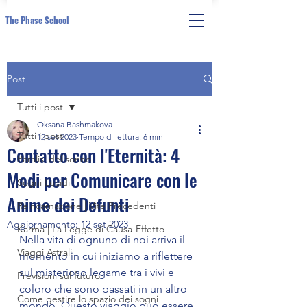
The Phase School
Post
Tutti i post
Oksana Bashmakova
Tutti i post
12 set 2023
Tempo di lettura: 6 min
Contatto con l'Eternità: 4
Paralisi del sonno
Modi per Comunicare con le
Sogni Lucidi
Anime dei Defunti
Reincarnazione | Vite Precedenti
Aggiornamento:
12 set 2023
Karma | La Legge di Causa-Effetto
Nella vita di ognuno di noi arriva il 
Viaggi Astrali
momento in cui iniziamo a riflettere 
sul misterioso legame tra i vivi e 
Previsioni sul futuro
coloro che sono passati in un altro 
Come gestire lo spazio dei sogni
mondo. Questo viaggio può essere 