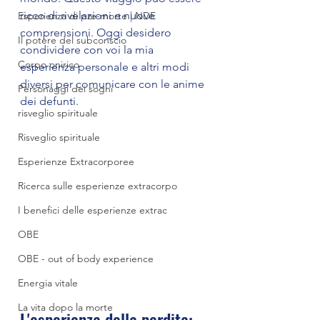
ricco di rivelazioni e nuove 
Esperienza di pre-morte | NDE
comprensioni. Oggi desidero 
Il potere del subconscio
condividere con voi la mia 
Corpo onirico
esperienza personale e altri modi 
diversi per comunicare con le anime 
Personaggi dei sogni
dei defunti. 
risveglio spirituale
Risveglio spirituale
Esperienze Extracorporee
Ricerca sulle esperienze extracorpo
I benefici delle esperienze extrac
OBE
OBE - out of body experience
Energia vitale
La vita dopo la morte
L'esperienza della perdita: 