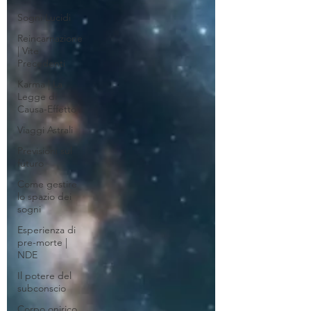
Sogni Lucidi
Reincarnazione
| Vite
Precedenti
Karma | La
Legge di
Causa-Effetto
Viaggi Astrali
Previsioni sul
futuro
Come gestire
lo spazio dei
sogni
Esperienza di
pre-morte |
NDE
Il potere del
subconscio
Corpo onirico