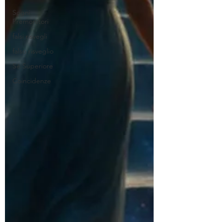
Sogni
Premonitori
falsi risvegli
falso risveglio
Sé Superiore
Coincidenze