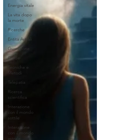
Energia vitale
La vita dopo
la morte
Ricerche
Entità Astrali
Guarigione
Guide
Tecniche e
Metodi
Telepatia
Ricerca
scientifica
Interazione
con il mondo
sottile
Interazione
con il mondo
astrale