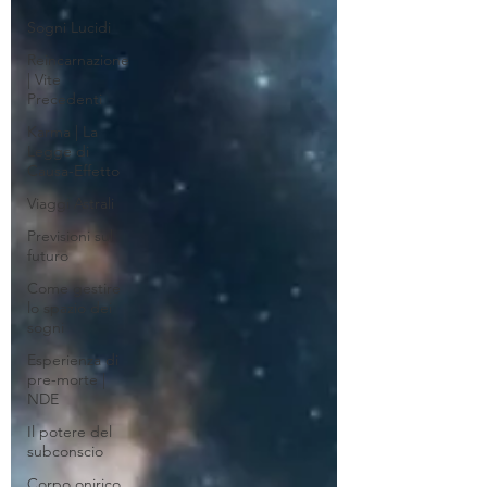
Sogni Lucidi
Reincarnazione
| Vite
Precedenti
Karma | La
Legge di
Causa-Effetto
Viaggi Astrali
Previsioni sul
futuro
Come gestire
lo spazio dei
sogni
Esperienza di
pre-morte |
NDE
Il potere del
subconscio
Corpo onirico