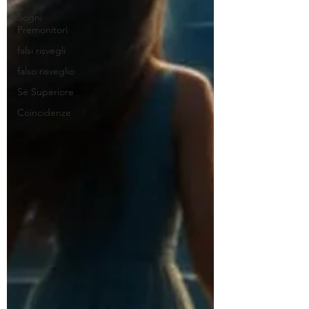
Sogni
Premonitori
falsi risvegli
falso risveglio
Sé Superiore
Coincidenze