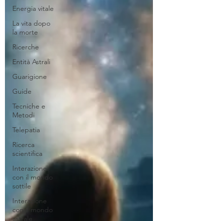
Energia vitale
La vita dopo
la morte
Ricerche
Entità Astrali
Guarigione
Guide
Tecniche e
Metodi
Telepatia
Ricerca
scientifica
Interazione
con il mondo
sottile
Interazione
con il mondo
astrale