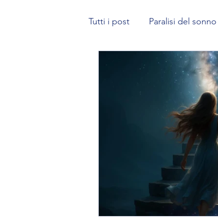
Tutti i post
Paralisi del sonno
Karma | La Legge di Causa-E
Come gestire lo spazio dei 
Il potere del subconscio
risveglio spirituale
Risve
Ricerca sulle esperienze ex