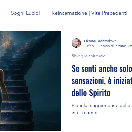
Sogni Lucidi
Reincarnazione | Vite Precedenti
ffetto
Viaggi Astrali
Previsioni sul futuro
Oksana Bashmakova
10 feb
Tempo di lettura: 3 
Risveglio spirituale
sogni
Esperienza di pre-morte | NDE
Se senti anche sol
sensazioni, è inizia
Corpo onirico
Personaggi dei sogni
dello Spirito
E per la maggior parte delle
glio spirituale
Esperienze Extracorporee
indizi come:
tracorpo
I benefici delle esperienze extrac
OBE