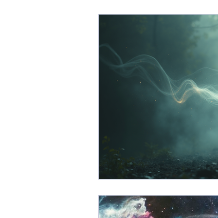
OBE - out of body experien
Ricerche
Entità Astrali
Telepatia
Ricerca scienti
Interazione con il mondo ast