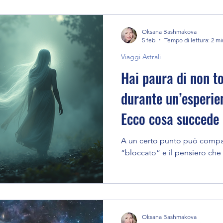
Oksana Bashmakova
ce
Energia vitale
La vita dopo la morte
5 feb
Tempo di lettura: 2 mi
Viaggi Astrali
Hai paura di non t
Guarigione
Guide
Tecniche e Metodi
durante un’esperie
Ecco cosa succede
fica
Interazione con il mondo sottile
A un certo punto può compar
“bloccato” e il pensiero che n
rale
Sogni Premonitori
Oksana Bashmakova