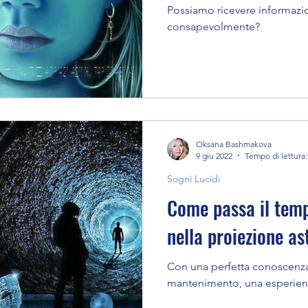
Possiamo ricevere informazio
consapevolmente?
Oksana Bashmakova
9 giu 2022
Tempo di lettura:
Sogni Lucidi
Come passa il temp
nella proiezione as
Con una perfetta conoscenza d
mantenimento, una esperienz