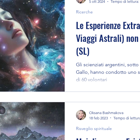
5 ott 2024
Tempo di lettura:
Ricerche
Le Esperienze Extr
Viaggi Astrali) non
(SL)
Gli scienziati argentini, sott
Gallo, hanno condotto uno s
di 60 volontari
Oksana Bashmakova
18 feb 2023
Tempo di lettur
Risveglio spirituale