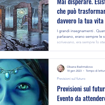
Mai disperare. Esis
che può trasformar
davvero la tua vita
I grandi insegnamenti . Quan
parlavano, erano sempre le 
scrivevano, era sempre lo ste
Oksana Bashmakova
18 gen 2023
Tempo di lettur
Previsioni sul futuro
Previsioni sul futu
Evento da attender