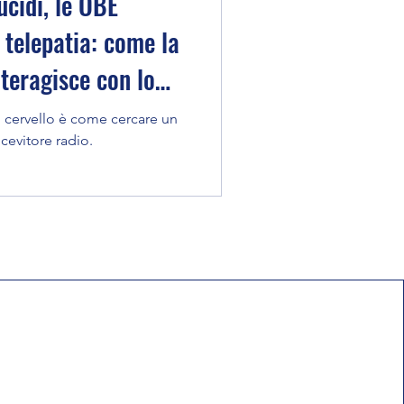
ucidi, le OBE
a telepatia: come la
teragisce con lo
l cervello è come cercare un
cevitore radio.