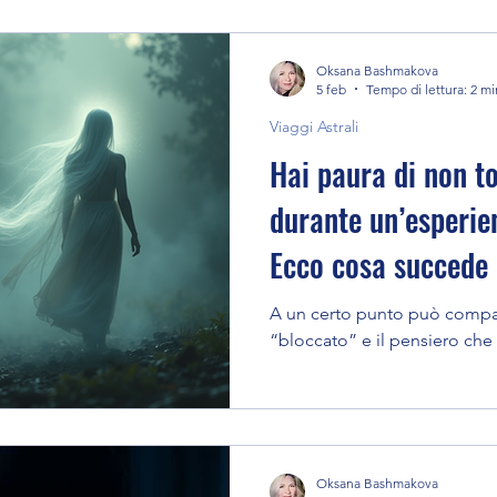
Oksana Bashmakova
ce
Energia vitale
La vita dopo la morte
5 feb
Tempo di lettura: 2 mi
Viaggi Astrali
Hai paura di non t
Guarigione
Guide
Tecniche e Metodi
durante un’esperie
Ecco cosa succede
fica
Interazione con il mondo sottile
A un certo punto può compar
“bloccato” e il pensiero che n
rale
Sogni Premonitori
Oksana Bashmakova