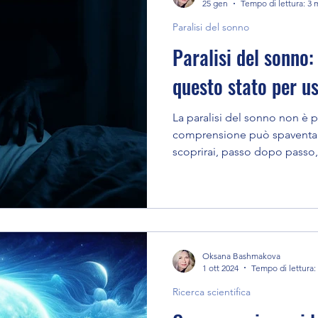
25 gen
Tempo di lettura: 3 
Paralisi del sonno
Paralisi del sonno:
questo stato per us
La paralisi del sonno non è 
comprensione può spaventare
scoprirai, passo dopo passo
invece di combatterlo e come
accesso all’esperienza fuori 
Oksana Bashmakova
1 ott 2024
Tempo di lettura:
Ricerca scientifica