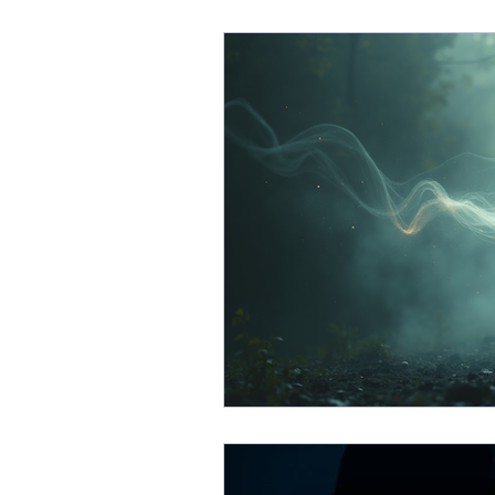
OBE - out of body experien
Ricerche
Entità Astrali
Telepatia
Ricerca scienti
Interazione con il mondo ast