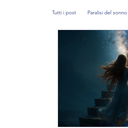
Tutti i post
Paralisi del sonno
Karma | La Legge di Causa-E
Come gestire lo spazio dei 
Il potere del subconscio
risveglio spirituale
Risve
Ricerca sulle esperienze ex