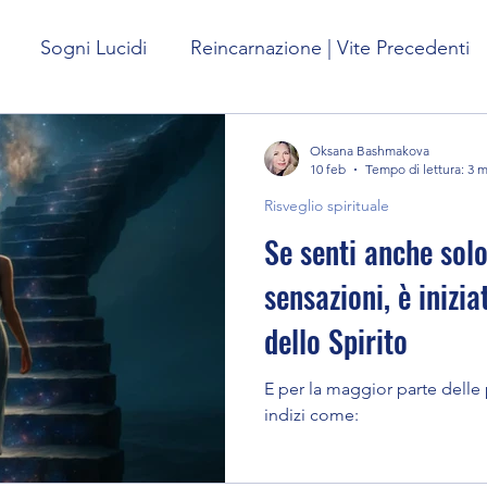
Sogni Lucidi
Reincarnazione | Vite Precedenti
ffetto
Viaggi Astrali
Previsioni sul futuro
Oksana Bashmakova
10 feb
Tempo di lettura: 3 
Risveglio spirituale
sogni
Esperienza di pre-morte | NDE
Se senti anche sol
sensazioni, è inizia
Corpo onirico
Personaggi dei sogni
dello Spirito
E per la maggior parte delle
glio spirituale
Esperienze Extracorporee
indizi come:
tracorpo
I benefici delle esperienze extrac
OBE