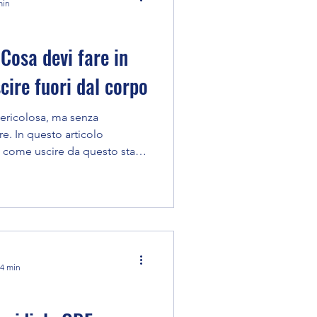
min
 Cosa devi fare in
cire fuori dal corpo
pericolosa, ma senza
. In questo articolo
, come uscire da questo stato
 trasformarlo in un possibile
dal corpo.
 4 min