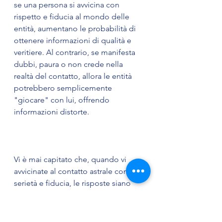
se una persona si avvicina con 
rispetto e fiducia al mondo delle 
entità, aumentano le probabilità di 
ottenere informazioni di qualità e 
veritiere. Al contrario, se manifesta 
dubbi, paura o non crede nella 
realtà del contatto, allora le entità 
potrebbero semplicemente 
"giocare" con lui, offrendo 
informazioni distorte. 
Vi è mai capitato che, quando vi 
avvicinate al contatto astrale con 
serietà e fiducia, le risposte siano 
sempre precise e veritiere? A me, 
per esempio, succede proprio così. 
Raccontate qualche esperienza in 