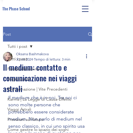
The Phase School
Post
Tutti i post
Oksana Bashmakova
Tutti i post
30 ott 2024
Tempo di lettura: 3 min
Il medium: contatto e
Paralisi del sonno
comunicazione nei viaggi
Sogni Lucidi
astrali
Reincarnazione | Vite Precedenti
Il medium che è in noi. 
Tra noi ci 
Karma | La Legge di Causa-Effetto
sono molte persone che 
Viaggi Astrali
potrebbero essere considerate 
medium. Non parlo di medium nel 
Previsioni sul futuro
senso classico, in cui uno spirito usa 
Come gestire lo spazio dei sogni