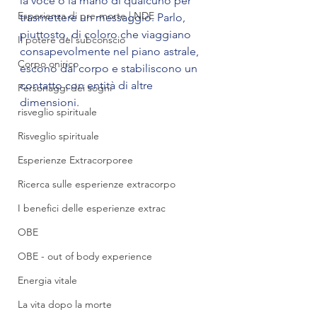
la voce o la mano di qualcuno per 
Esperienza di pre-morte | NDE
trasmettere un messaggio. Parlo, 
piuttosto, di coloro che viaggiano 
Il potere del subconscio
consapevolmente nel piano astrale, 
Corpo onirico
escono dal corpo e stabiliscono un 
contatto con entità di altre 
Personaggi dei sogni
dimensioni.
risveglio spirituale
Risveglio spirituale
Esperienze Extracorporee
Ricerca sulle esperienze extracorpo
I benefici delle esperienze extrac
OBE
OBE - out of body experience
Energia vitale
La vita dopo la morte