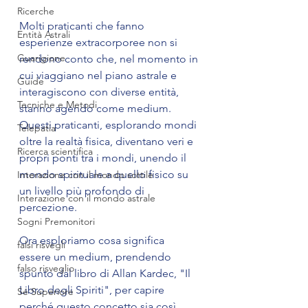
Ricerche
Molti praticanti che fanno 
Entità Astrali
esperienze extracorporee non si 
Guarigione
rendono conto che, nel momento in 
cui viaggiano nel piano astrale e 
Guide
interagiscono con diverse entità, 
Tecniche e Metodi
stanno agendo come medium. 
Questi praticanti, esplorando mondi 
Telepatia
oltre la realtà fisica, diventano veri e 
Ricerca scientifica
propri ponti tra i mondi, unendo il 
mondo spirituale a quello fisico su 
Interazione con il mondo sottile
un livello più profondo di 
Interazione con il mondo astrale
percezione.
Sogni Premonitori
Ora esploriamo cosa significa 
falsi risvegli
essere un medium, prendendo 
falso risveglio
spunto dal libro di Allan Kardec, "Il 
Libro degli Spiriti", per capire 
Sé Superiore
perché questo concetto sia così 