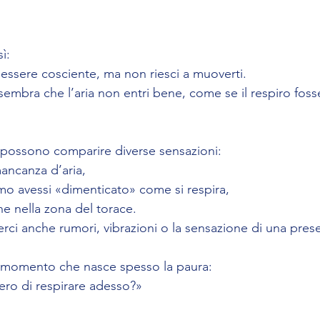
ì: 
di essere cosciente, ma non riesci a muoverti. 
i sembra che l’aria non entri bene, come se il respiro fos
 possono comparire diverse sensazioni:
ancanza d’aria,
mo avessi «dimenticato» come si respira,
e nella zona del torace. 
rci anche rumori, vibrazioni o la sensazione di una pres
l momento che nasce spesso la paura: 
ero di respirare adesso?»