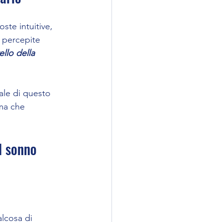
te intuitive, 
 percepite 
llo della 
ale di questo 
ma che 
l sonno
lcosa di 