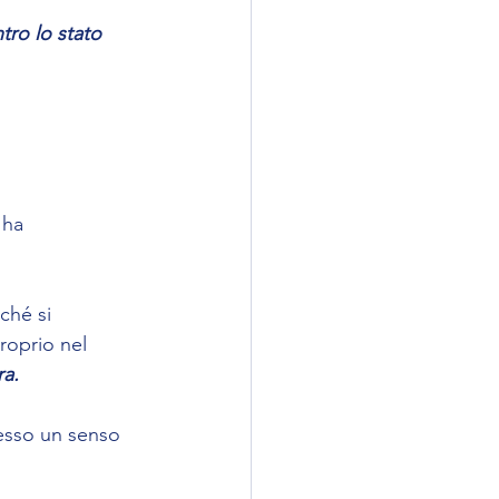
ro lo stato 
 ha 
ché si 
roprio nel 
ra.
esso un senso 