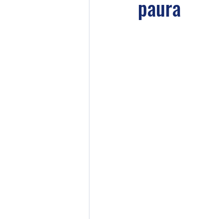
paura
Corpo onirico
Personag
Esperienze Extracorporee
OBE
OBE - out of body
Entità Astrali
Guarigion
Interazione con il mondo sot