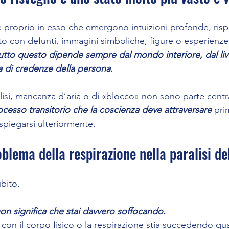
 proprio in esso che emergono intuizioni profonde, rispos
to con defunti, immagini simboliche, figure o esperienze
utto questo dipende sempre dal mondo interiore, dal live
a di credenze della persona.
alisi, mancanza d’aria o di «blocco» non sono parte centr
cesso transitorio che la coscienza deve attraversare
 pri
ispiegarsi ulteriormente.
blema della respirazione nella paralisi de
bito.
on significa che stai davvero soffocando.
on il corpo fisico o la respirazione stia succedendo qua