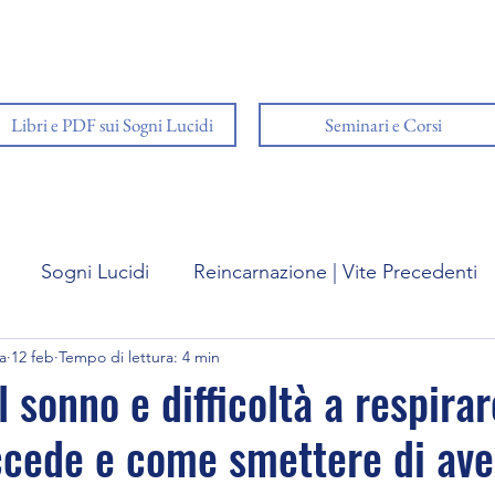
Libri e PDF sui Sogni Lucidi
Seminari e Corsi
Sogni Lucidi
Reincarnazione | Vite Precedenti
a
12 feb
Tempo di lettura: 4 min
ffetto
Viaggi Astrali
Previsioni sul futuro
l sonno e difficoltà a respirar
cede e come smettere di av
sogni
Esperienza di pre-morte | NDE
Il potere 