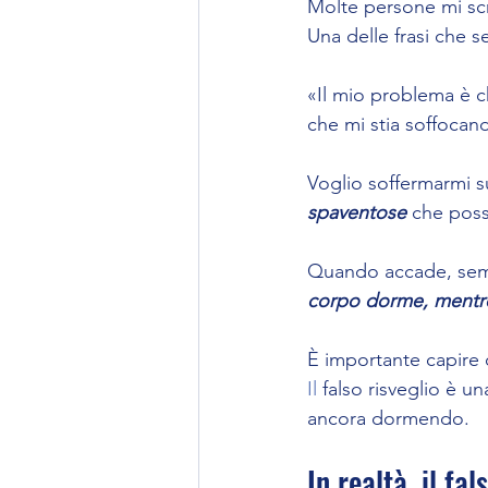
Molte persone mi sc
Una delle frasi che s
«Il mio problema è ch
che mi stia soffocan
Voglio soffermarmi s
spaventose
 che poss
Quando accade, sembr
corpo dorme, mentre 
È importante capire ch
Il
 falso risveglio è un
ancora dormendo.
In realtà, il fa