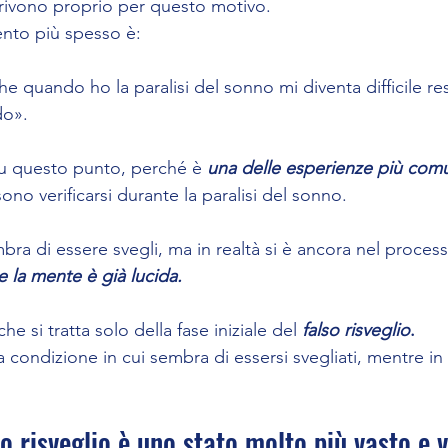
rivono proprio per questo motivo.
ento più spesso è:
e quando ho la paralisi del sonno mi diventa difficile re
do».
u questo punto, perché è 
una delle esperienze più comu
ono verificarsi durante la paralisi del sonno.
a di essere svegli, ma in realtà si è ancora nel proces
la mente è già lucida.
e si tratta solo della fase iniziale del 
falso risveglio
.
a condizione in cui sembra di essersi svegliati, mentre in r
lso risveglio è uno stato molto più vasto e 