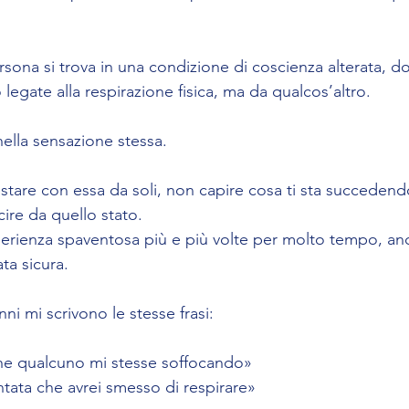
rsona si trova in una condizione di coscienza alterata, do
egate alla respirazione fisica, ma da qualcos’altro.
nella sensazione stessa.
estare con essa da soli, non capire cosa ti sta succedend
re da quello stato.
sperienza spaventosa più e più volte per molto tempo, an
ta sicura.
i mi scrivono le stesse frasi:
e qualcuno mi stesse soffocando»
tata che avrei smesso di respirare»