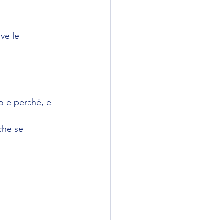
ve le 
o e perché, e 
che se 