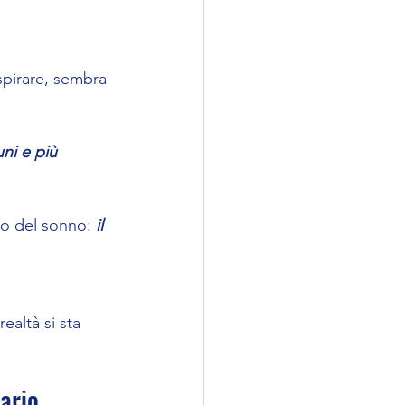
spirare, sembra 
ni e più 
so del sonno: 
il 
ealtà si sta 
vario