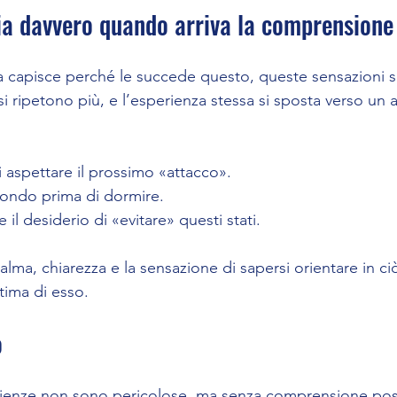
a davvero quando arriva la comprensione
capisce perché le succede questo, queste sensazioni 
 ripetono più, e l’esperienza stessa si sposta verso un a
 aspettare il prossimo «attacco».
fondo prima di dormire.
 il desiderio di «evitare» questi stati.
calma, chiarezza e la sensazione di sapersi orientare in c
tima di esso.
o
ienze non sono pericolose, ma senza comprensione poss