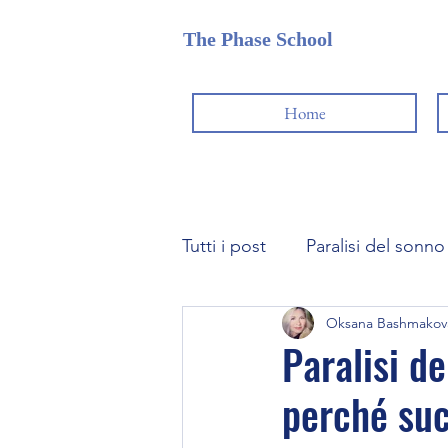
The Phase School
Home
Tutti i post
Paralisi del sonno
Oksana Bashmakov
Karma | La Legge di Causa-E
Paralisi de
perché suc
Come gestire lo spazio dei 