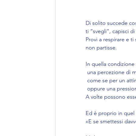
Di solito succede cos
ti “svegli”, capisci 
Provi a respirare e t
non partisse.
In quella condizione
 una percezione di m
 come se per un atti
 oppure una pression
A volte possono esse
Ed è proprio in que
«E se smettessi davv