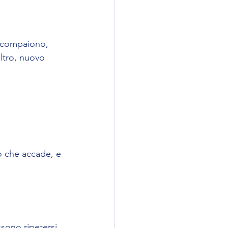
scompaiono, 
ltro, nuovo 
iò che accade, e 
ono ripetersi 